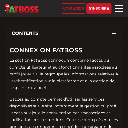
S'INSCRIRE
CONNEXION
CONTENTS
Comment se connecter à FatBoss ?
CONNEXION FATBOSS
Inscription à FatBoss
La section FatBoss connexion concerne l’accès au
compte utilisateur et aux fonctionnalités associées au
Erreurs possibles lors de l’inscription
profil joueur. Elle regroupe les informations relatives à
Avantages de l’inscription à FatBoss
l’authentification sur la plateforme et à la gestion de
l’espace personnel.
L’accès au compte permet d’utiliser les services
disponibles sur le site, notamment la gestion du profil,
l’accès aux jeux, la consultation des transactions et
l’utilisation des promotions. Cette section présente les
principes de connexion, la procédure de création de